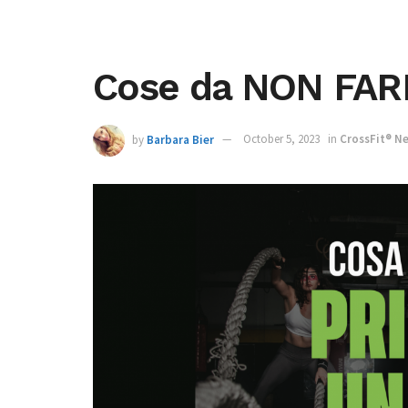
Cose da NON FARE
by
Barbara Bier
October 5, 2023
in
CrossFit® N