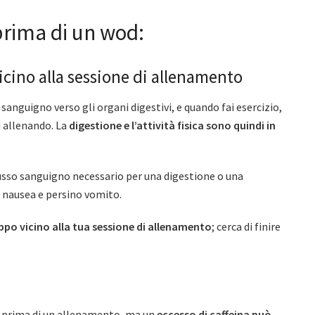
prima di un wod:
cino alla sessione di allenamento
 sanguigno verso gli organi digestivi, e quando fai esercizio,
i allenando. La
digestione e l’attività fisica sono quindi in
lusso sanguigno necessario per una digestione o una
 nausea e persino vomito.
o vicino alla tua sessione di allenamento
; cerca di finire
prima di un allenamento, ma un
eccesso di caffeina può