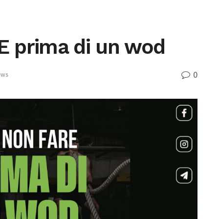
 prima di un wod
0
ews