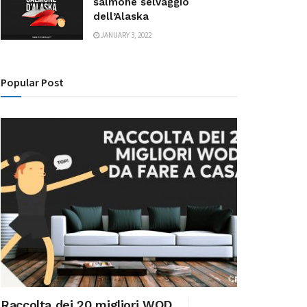
salmone selvaggio
dell’Alaska
JANUARY 3, 2022
Popular Post
Raccolta dei 20 migliori WOD