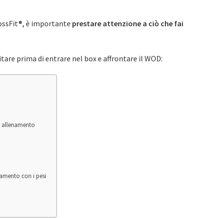
rossFit®, è importante
prestare attenzione a ciò che fai
tare prima di entrare nel box e affrontare il WOD:
i allenamento
enamento con i pesi