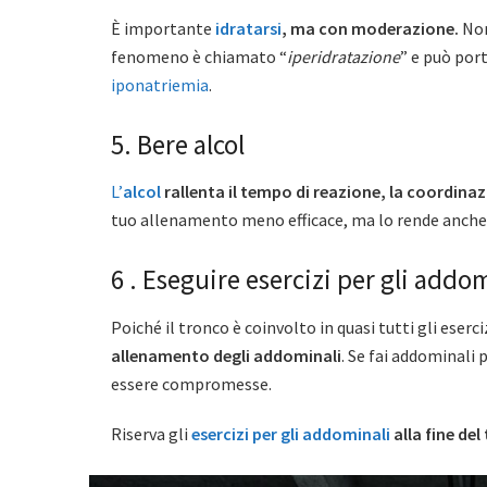
È importante
idratarsi
, ma con moderazione.
Non
fenomeno è chiamato “
iperidratazione
” e può por
iponatriemia
.
5. Bere alcol
L’
alcol
rallenta il tempo di reazione, la coordinazi
tuo allenamento meno efficace, ma lo rende anche p
6 . Eseguire esercizi per gli addo
Poiché il tronco è coinvolto in quasi tutti gli eserciz
allenamento degli addominali
. Se fai addominali
essere compromesse.
Riserva gli
esercizi per gli addominali
alla fine de