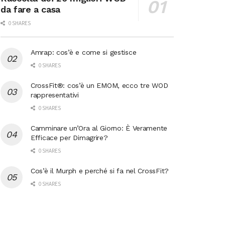
da fare a casa
0 SHARES
Amrap: cos’è e come si gestisce
0 SHARES
CrossFit®: cos’è un EMOM, ecco tre WOD
rappresentativi
0 SHARES
Camminare un’Ora al Giorno: È Veramente
Efficace per Dimagrire?
0 SHARES
Cos’è il Murph e perché si fa nel CrossFit?
0 SHARES