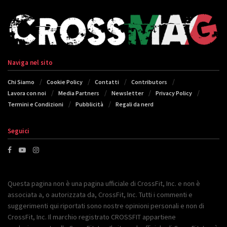
Naviga nel sito
Chi Siamo
Cookie Policy
Contatti
Contributors
Lavora con noi
Media Partners
Newsletter
Privacy Policy
Termini e Condizioni
Pubblicità
Regali da nerd
Seguici
Questa pagina non è una pagina ufficiale di CrossFit, Inc. e non è
associata a, o autorizzata da, CrossFit, Inc. Tutti i commenti e
suggerimenti qui riportati sono nostre opinioni personali e non di
CrossFit, Inc. Il marchio registrato CROSSFIT appartiene