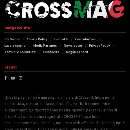
Naviga nel sito
Chi Siamo
Cookie Policy
Contatti
Contributors
Lavora con noi
Media Partners
Newsletter
Privacy Policy
Termini e Condizioni
Pubblicità
Regali da nerd
Seguici
Questa pagina non è una pagina ufficiale di CrossFit, Inc. e non è
associata a, o autorizzata da, CrossFit, Inc. Tutti i commenti e
suggerimenti qui riportati sono nostre opinioni personali e non di
CrossFit, Inc. Il marchio registrato CROSSFIT appartiene
esclusivamente alla CrossFit, Inc. Il sito web ufficiale di CrossFit, Inc. è
www.crossfit.com. This page is not an official page of CrossFit, Inc.