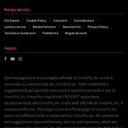
Naviga nel sito
Chi Siamo
Cookie Policy
Contatti
Contributors
Lavora con noi
Media Partners
Newsletter
Privacy Policy
Termini e Condizioni
Pubblicità
Regali da nerd
Seguici
Questa pagina non è una pagina ufficiale di CrossFit, Inc. e non è
associata a, o autorizzata da, CrossFit, Inc. Tutti i commenti e
suggerimenti qui riportati sono nostre opinioni personali e non di
CrossFit, Inc. Il marchio registrato CROSSFIT appartiene
esclusivamente alla CrossFit, Inc. Il sito web ufficiale di CrossFit, Inc. è
www.crossfit.com. This page is not an official page of CrossFit, Inc.
and is not affiliated with or endorsed by CrossFit, Inc. All comments
and suggestions reported hereby are our own opinions, which are