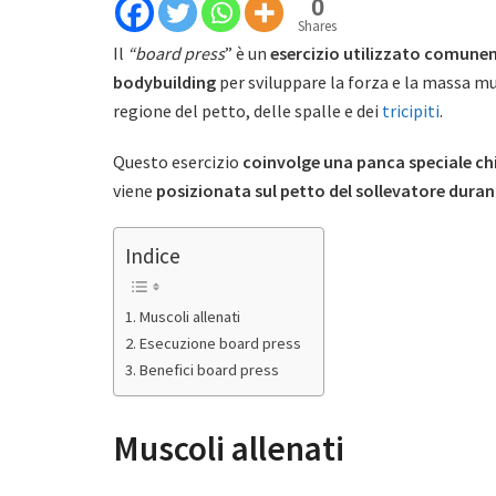
0
Shares
Il
“board press
” è un
esercizio utilizzato comunem
bodybuilding
per sviluppare la forza e la massa mu
regione del petto, delle spalle e dei
tricipiti
.
Questo esercizio
coinvolge una panca speciale c
viene
posizionata sul petto del sollevatore dura
Indice
Muscoli allenati
Esecuzione board press
Benefici board press
Muscoli allenati