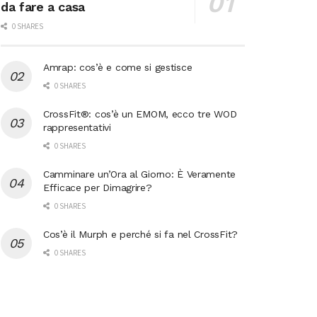
da fare a casa
0 SHARES
Amrap: cos’è e come si gestisce
0 SHARES
CrossFit®: cos’è un EMOM, ecco tre WOD
rappresentativi
0 SHARES
Camminare un’Ora al Giorno: È Veramente
Efficace per Dimagrire?
0 SHARES
Cos’è il Murph e perché si fa nel CrossFit?
0 SHARES