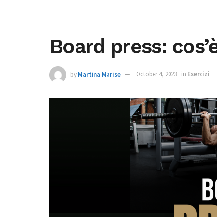
Board press: cos’
by
Martina Marise
October 4, 2023
in
Esercizi