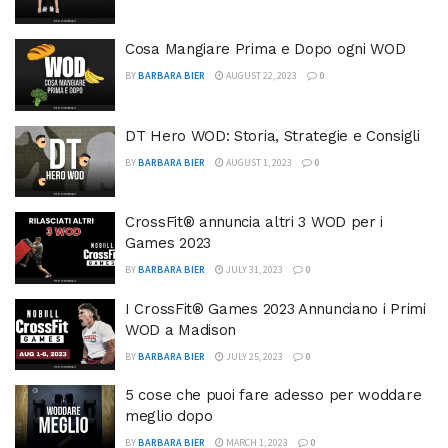
Cosa Mangiare Prima e Dopo ogni WOD
BY
BARBARA BIER
AUGUST 22, 2023
0
DT Hero WOD: Storia, Strategie e Consigli
BY
BARBARA BIER
AUGUST 1, 2023
0
CrossFit® annuncia altri 3 WOD per i
Games 2023
BY
BARBARA BIER
JULY 31, 2023
0
I CrossFit® Games 2023 Annunciano i Primi
WOD a Madison
BY
BARBARA BIER
JULY 25, 2023
0
5 cose che puoi fare adesso per woddare
meglio dopo
BY
BARBARA BIER
MARCH 1, 2023
0