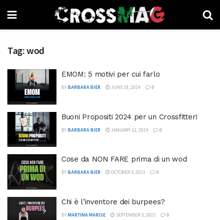
Tag:
wod
EMOM: 5 motivi per cui farlo
BY
BARBARA BIER
JUNE 18, 2024
0
Buoni Propositi 2024 per un Crossfitter!
BY
BARBARA BIER
JANUARY 12, 2024
0
Cose da NON FARE prima di un wod
BY
BARBARA BIER
OCTOBER 5, 2023
0
Chi è l’inventore dei burpees?
BY
MARTINA MARISE
SEPTEMBER 5, 2023
0