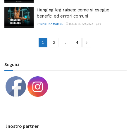
Hanging leg raises: come si esegue,
benefici ed errori comuni
BY
MARTINA MARISE
DECEMBER 29, 2022
0
1
2
…
4
Seguici
Il nostro partner