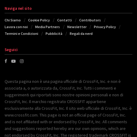
Naviga nel sito
Chi Siamo
Cookie Policy
Contatti
Contributors
Lavora con noi
Media Partners
Newsletter
Privacy Policy
Termini e Condizioni
Pubblicità
Regali da nerd
Seguici
Questa pagina non è una pagina ufficiale di CrossFit, Inc. e non è
associata a, o autorizzata da, CrossFit, Inc. Tutti i commenti e
suggerimenti qui riportati sono nostre opinioni personali e non di
CrossFit, Inc. Il marchio registrato CROSSFIT appartiene
esclusivamente alla CrossFit, Inc. Il sito web ufficiale di CrossFit, Inc. è
www.crossfit.com. This page is not an official page of CrossFit, Inc.
and is not affiliated with or endorsed by CrossFit, Inc. All comments
and suggestions reported hereby are our own opinions, which are
not endorsed by CrossFit, Inc. The registered trademark CROSSFIT is