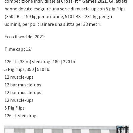
competizione individuale ai
CrossFit ® Games 2021.
Gli atleti
hanno dovuto eseguire una serie di muscle-up con 5 pig flips
(350 LB – 159 kg per le donne, 510 LBS – 231 kg per gli
uomini), per poi trainare una slitta per 38 metri.
Ecco il wod del 2021:
Time cap : 12′
​​126-ft. (38 m) sled drag, 180 | 220 lb.
5 Pig flips, 350 | 510 lb.
12 muscle-ups
12 bar muscle-ups
12 bar muscle-ups
12 muscle-ups
5 Pig flips
126-ft. sled drag