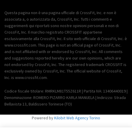
Questa pagina non è una pagina ufficiale di CrossFit, Inc. e non è
associata a, o autorizzata da, CrossFit, Inc. Tutti i commenti e
suggerimenti qui riportati sono nostre opinioni personali e non di
CrossFit, Inc. Il marchio registrato CROSSFIT appartiene
esclusivamente alla CrossFit, Inc. Il sito web ufficiale di CrossFit, Inc. è
www.crossfit.com. This page is not an official page of CrossFit, Inc.
and is not affiliated with or endorsed by CrossFit, Inc. All comments
and suggestions reported hereby are our own opinions, which are
not endorsed by CrossFit, Inc. The registered trademark CROSSFIT is
exclusively owned by CrossFit, Inc. The official website of CrossFit,
Inc. is www.crossfit.com.
Codice fiscale titolare: RMRKLM81T55Z611R | Partita IVA: 13406440019 |
Denominazione: ROMERO PIZARRO KARLA MANUELA | Indirizzo: Strada
Bellavista 13, Baldissero Torinese (TO)
Powered by
Kilobit Web Agency Torino