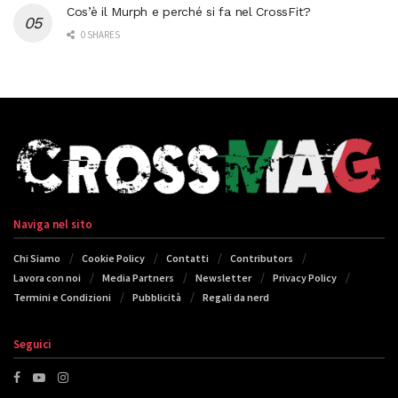
Cos’è il Murph e perché si fa nel CrossFit?
0 SHARES
Naviga nel sito
Chi Siamo
Cookie Policy
Contatti
Contributors
Lavora con noi
Media Partners
Newsletter
Privacy Policy
Termini e Condizioni
Pubblicità
Regali da nerd
Seguici