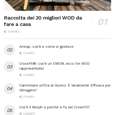
Raccolta dei 20 migliori WOD da
fare a casa
0 SHARES
Amrap: cos’è e come si gestisce
0 SHARES
CrossFit®: cos’è un EMOM, ecco tre WOD
rappresentativi
0 SHARES
Camminare un’Ora al Giorno: È Veramente Efficace per
Dimagrire?
0 SHARES
Cos’è il Murph e perché si fa nel CrossFit?
0 SHARES