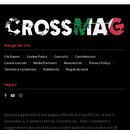
Naviga nel sito
Chi Siamo
Cookie Policy
Contatti
Contributors
Lavora con noi
Media Partners
Newsletter
Privacy Policy
Termini e Condizioni
Pubblicità
Regali da nerd
Seguici
Questa pagina non è una pagina ufficiale di CrossFit, Inc. e non è
associata a, o autorizzata da, CrossFit, Inc. Tutti i commenti e
suggerimenti qui riportati sono nostre opinioni personali e non di