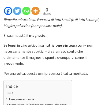
0
Shares
Rimedio miracoloso. Panacea di tutti i mali (e di tutti i crampi).
Magica polverina (non pensare male).
E’ sua maestà il
magnesio
.
Se leggi in giro articoli su
nutrizione e integratori
– non
necessariamente sportivi – ti sarai reso conto che
ultimamente il magnesio spunta ovunque… come il
prezzemolo.
Per una volta, questa onnipresenza è tutta meritata.
Indice
Il magnesio: cos’è
Dove si trova (nel nostro corpo, almeno)?