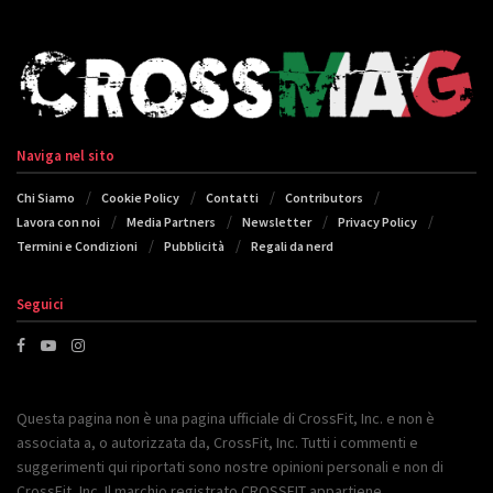
Naviga nel sito
Chi Siamo
Cookie Policy
Contatti
Contributors
Lavora con noi
Media Partners
Newsletter
Privacy Policy
Termini e Condizioni
Pubblicità
Regali da nerd
Seguici
Questa pagina non è una pagina ufficiale di CrossFit, Inc. e non è
associata a, o autorizzata da, CrossFit, Inc. Tutti i commenti e
suggerimenti qui riportati sono nostre opinioni personali e non di
CrossFit, Inc. Il marchio registrato CROSSFIT appartiene