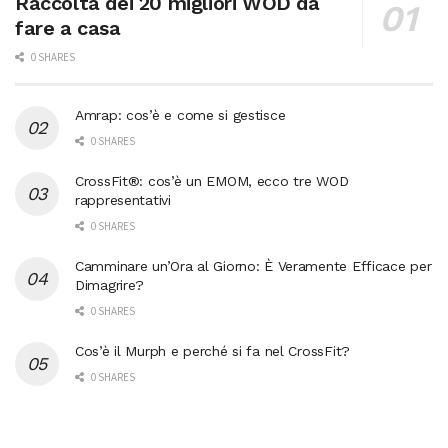
Raccolta dei 20 migliori WOD da
fare a casa
0 SHARES
Amrap: cos’è e come si gestisce
0 SHARES
CrossFit®: cos’è un EMOM, ecco tre WOD
rappresentativi
0 SHARES
Camminare un’Ora al Giorno: È Veramente Efficace per
Dimagrire?
0 SHARES
Cos’è il Murph e perché si fa nel CrossFit?
0 SHARES