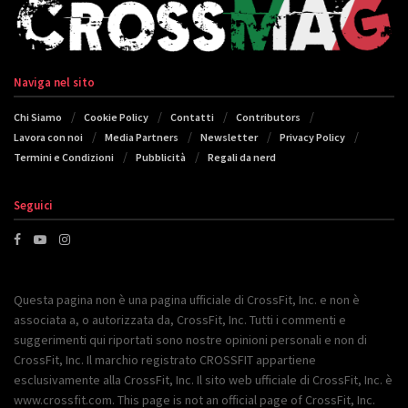
Naviga nel sito
Chi Siamo
Cookie Policy
Contatti
Contributors
Lavora con noi
Media Partners
Newsletter
Privacy Policy
Termini e Condizioni
Pubblicità
Regali da nerd
Seguici
Questa pagina non è una pagina ufficiale di CrossFit, Inc. e non è
associata a, o autorizzata da, CrossFit, Inc. Tutti i commenti e
suggerimenti qui riportati sono nostre opinioni personali e non di
CrossFit, Inc. Il marchio registrato CROSSFIT appartiene
esclusivamente alla CrossFit, Inc. Il sito web ufficiale di CrossFit, Inc. è
www.crossfit.com. This page is not an official page of CrossFit, Inc.