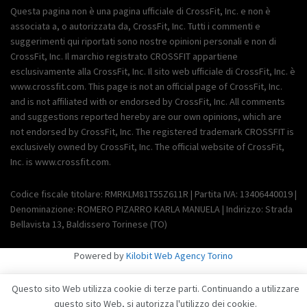
Questa pagina non è una pagina ufficiale di CrossFit, Inc. e non è
associata a, o autorizzata da, CrossFit, Inc. Tutti i commenti e
suggerimenti qui riportati sono nostre opinioni personali e non di
CrossFit, Inc. Il marchio registrato CROSSFIT appartiene
esclusivamente alla CrossFit, Inc. Il sito web ufficiale di CrossFit, Inc. è
www.crossfit.com. This page is not an official page of CrossFit, Inc.
and is not affiliated with or endorsed by CrossFit, Inc. All comments
and suggestions reported hereby are our own opinions, which are
not endorsed by CrossFit, Inc. The registered trademark CROSSFIT is
exclusively owned by CrossFit, Inc. The official website of CrossFit,
Inc. is www.crossfit.com.
Codice fiscale titolare: RMRKLM81T55Z611R | Partita IVA: 13406440019 |
Denominazione: ROMERO PIZARRO KARLA MANUELA | Indirizzo: Strada
Bellavista 13, Baldissero Torinese (TO)
Powered by
Kilobit Web Agency Torino
Questo sito Web utilizza cookie di terze parti. Continuando a utilizzare
questo sito Web, si autorizza l'utilizzo dei cookie.