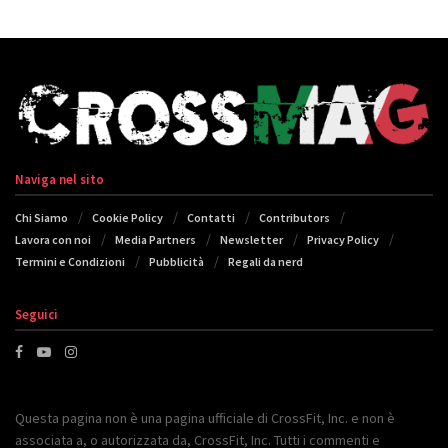
Naviga nel sito
Chi Siamo
Cookie Policy
Contatti
Contributors
Lavora con noi
Media Partners
Newsletter
Privacy Policy
Termini e Condizioni
Pubblicità
Regali da nerd
Seguici
Questa pagina non è una pagina ufficiale di CrossFit, Inc. e non è
associata a, o autorizzata da, CrossFit, Inc. Tutti i commenti e