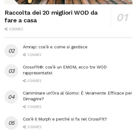
Raccolta dei 20 migliori WOD da
fare a casa
0 SHARES
Amrap: cos’è e come si gestisce
0 SHARES
CrossFit®: cos’è un EMOM, ecco tre WOD
rappresentativi
0 SHARES
Camminare un’Ora al Giorno: È Veramente Efficace per
Dimagrire?
0 SHARES
Cos’è il Murph e perché si fa nel CrossFit?
0 SHARES