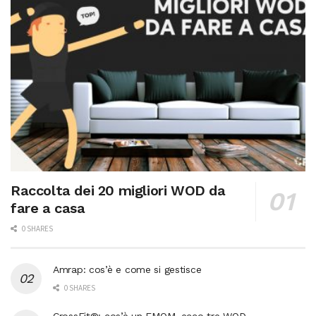
Raccolta dei 20 migliori WOD da
fare a casa
0 SHARES
Amrap: cos’è e come si gestisce
0 SHARES
CrossFit®: cos’è un EMOM, ecco tre WOD