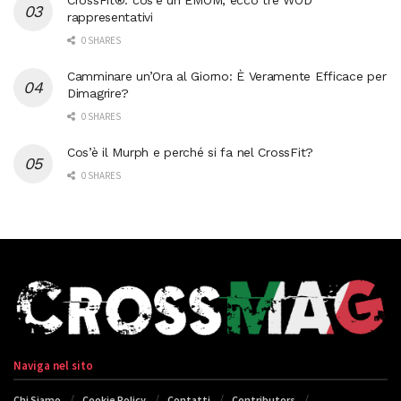
rappresentativi
0 SHARES
Camminare un’Ora al Giorno: È Veramente Efficace per
Dimagrire?
0 SHARES
Cos’è il Murph e perché si fa nel CrossFit?
0 SHARES
Naviga nel sito
Chi Siamo
Cookie Policy
Contatti
Contributors