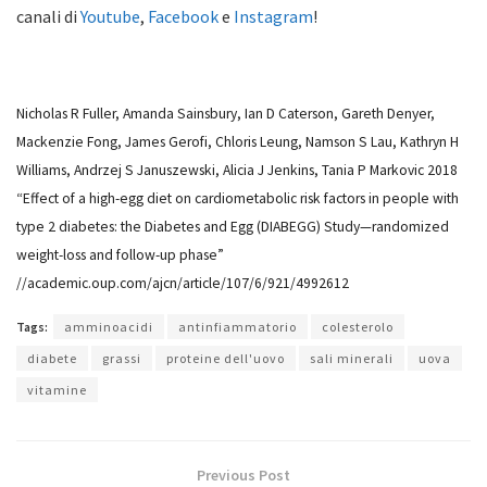
canali di
Youtube
,
Facebook
e
Instagram
!
Nicholas R Fuller, Amanda Sainsbury, Ian D Caterson, Gareth Denyer,
Mackenzie Fong, James Gerofi, Chloris Leung, Namson S Lau, Kathryn H
Williams, Andrzej S Januszewski, Alicia J Jenkins, Tania P Markovic 2018
“Effect of a high-egg diet on cardiometabolic risk factors in people with
type 2 diabetes: the Diabetes and Egg (DIABEGG) Study—randomized
weight-loss and follow-up phase”
//academic.oup.com/ajcn/article/107/6/921/4992612
Tags:
amminoacidi
antinfiammatorio
colesterolo
diabete
grassi
proteine dell'uovo
sali minerali
uova
vitamine
Previous Post