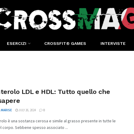
ESERCIZI
CROSSFIT® GAMES
INTERVISTE
terolo LDL e HDL: Tutto quello che
sapere
 MARISE
JULY 26, 2024
0
erolo è una sostanza cerosa e simile al grasso presente in tutte le
el corpo. Sebbene spesso associato ...