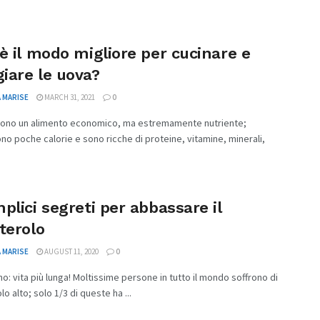
è il modo migliore per cucinare e
iare le uova?
 MARISE
MARCH 31, 2021
0
sono un alimento economico, ma estremamente nutriente;
o poche calorie e sono ricche di proteine, vitamine, minerali,
plici segreti per abbassare il
terolo
 MARISE
AUGUST 11, 2020
0
o: vita più lunga! Moltissime persone in tutto il mondo soffrono di
o alto; solo 1/3 di queste ha ...