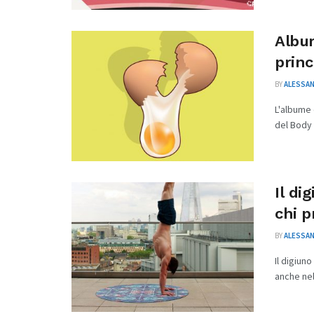
Album
princ
BY
ALESSAN
L'albume 
del Body B
Il di
chi p
BY
ALESSAN
Il digiun
anche nel