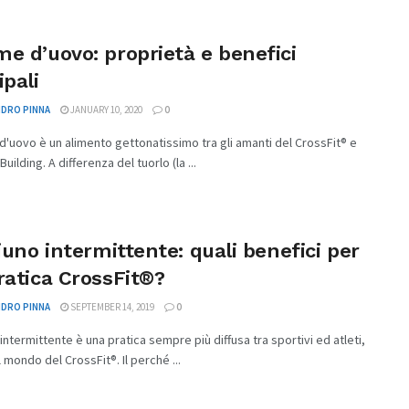
e d’uovo: proprietà e benefici
ipali
DRO PINNA
JANUARY 10, 2020
0
d'uovo è un alimento gettonatissimo tra gli amanti del CrossFit® e
uilding. A differenza del tuorlo (la ...
giuno intermittente: quali benefici per
ratica CrossFit®?
DRO PINNA
SEPTEMBER 14, 2019
0
o intermittente è una pratica sempre più diffusa tra sportivi ed atleti,
 mondo del CrossFit®. Il perché ...