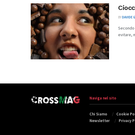
Ciocc
BY
DAVIDE 
Secondo q
evitare, 
Naviga nel sito
Chi Siamo
Cookie Pol
Newsletter
Privacy P