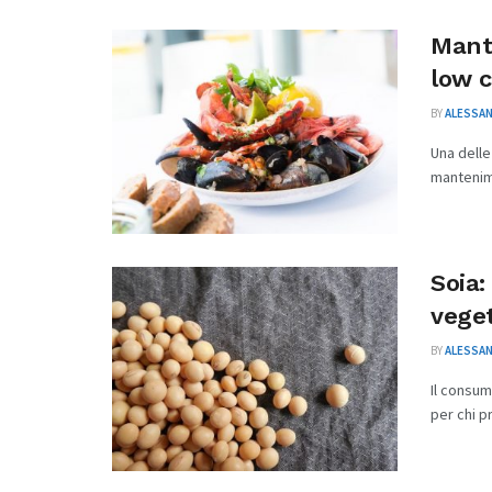
Mant
low c
BY
ALESSAN
Una delle
mantenime
Soia:
vege
BY
ALESSAN
Il consum
per chi p