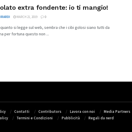
olato extra fondente: io ti mangio!
GIRARDI
MARCH 21, 2019
0
uanto si legge sul web, sembra che i cibi golosi siano tutti da
ma per fortuna questo non ...
icy
Contatti
Contributors
Lavora con noi
Media Partners
olicy
Termini e Condizioni
Pubblicità
Regali da nerd