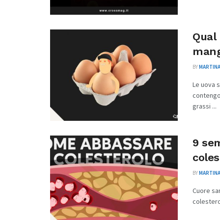
Qual 
mang
BY
MARTINA
Le uova 
contengon
grassi ...
9 sem
coles
BY
MARTINA
Cuore san
colesterol