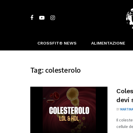
CROSSFIT® NEWS
ALIMENTAZIONE
Tag:
colesterolo
Coles
devi 
BY
MARTINA
Il colest
cellule d