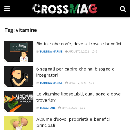
Tag:
vitamine
Biotina: che cos’è, dove si trova e benefici
BY
MARTINA MARISE
AUGUST 20, 2021
0
6 segnali per capire che hai bisogno di
integratori
BY
MARTINA MARISE
MARCH 2, 2021
0
Le vitamine liposolubili, quali sono e dove
trovarle?
BY
REDAZIONE
MAY 13, 2020
0
Albume d’uovo: proprietà e benefici
principali