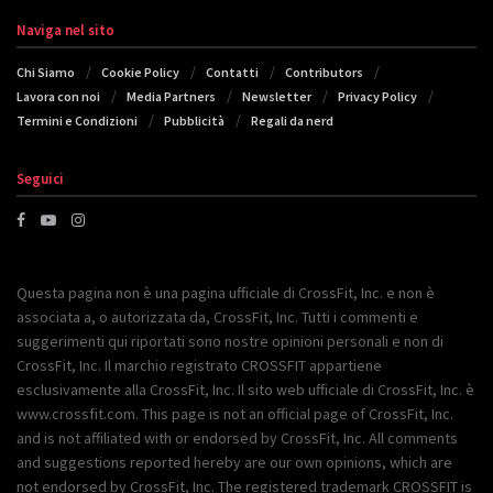
Naviga nel sito
Chi Siamo
Cookie Policy
Contatti
Contributors
Lavora con noi
Media Partners
Newsletter
Privacy Policy
Termini e Condizioni
Pubblicità
Regali da nerd
Seguici
Questa pagina non è una pagina ufficiale di CrossFit, Inc. e non è
associata a, o autorizzata da, CrossFit, Inc. Tutti i commenti e
suggerimenti qui riportati sono nostre opinioni personali e non di
CrossFit, Inc. Il marchio registrato CROSSFIT appartiene
esclusivamente alla CrossFit, Inc. Il sito web ufficiale di CrossFit, Inc. è
www.crossfit.com. This page is not an official page of CrossFit, Inc.
and is not affiliated with or endorsed by CrossFit, Inc. All comments
and suggestions reported hereby are our own opinions, which are
not endorsed by CrossFit, Inc. The registered trademark CROSSFIT is