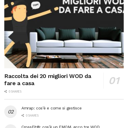
Raccolta dei 20 migliori WOD da
fare a casa
0 SHARES
Amrap: cos’è e come si gestisce
0 SHARES
CrossFit®: cos’è un EMOM, ecco tre WOD