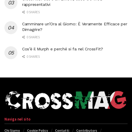
rappresentativi
0 SHARES
Camminare un’Ora al Giorno: È Veramente Efficace per
Dimagrire?
0 SHARES
Cos’è il Murph e perché si fa nel CrossFit?
0 SHARES
Naviga nel sito
Chi Siamo
Cookie Policy
Contatti
Contributors