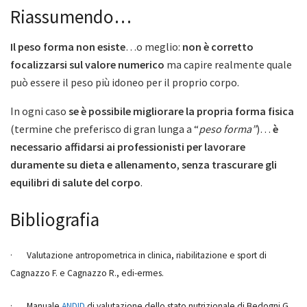
Riassumendo…
Il peso forma non esiste
…o meglio:
non è corretto
focalizzarsi sul valore numerico
ma capire realmente quale
può essere il peso più idoneo per il proprio corpo.
In ogni caso
se è possibile migliorare la propria forma fisica
(termine che preferisco di gran lunga a “
peso forma”
)…
è
necessario affidarsi ai professionisti per lavorare
duramente su dieta e allenamento
,
senza trascurare gli
equilibri di salute del corpo
.
Bibliografia
· Valutazione antropometrica in clinica, riabilitazione e sport di
Cagnazzo F. e Cagnazzo R., edi-ermes.
· Manuale
ANDID
di valutazione dello stato nutrizionale di Bedogni G.