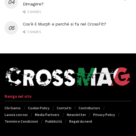
Dimagrire?
0 SHARES
Cos’è il Murph e perché si fa nel CrossFit?
0 SHARES
Naviga nel sito
Chi Siamo
Cookie Policy
Contatti
Contributors
Lavora con noi
Media Partners
Newsletter
Privacy Policy
Termini e Condizioni
Pubblicità
Regali da nerd