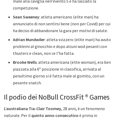
male alla caviglia nell’evento 5 e ha lasciato la
competizione.
Sean Sweeney
: atleta americano (elite man) ha
annunciato di non sentirsi bene (non per Covid) per cui
ha deciso di abbandonare la gara per motivi di salute.
Adrian Mundwiler
: atleta svizzero (elite man) ha avuto
problemi al ginocchio e dopo alcuni wod pesanti con
thusters e clean, non ce l’ha fatta
.
Brooke Wells
: atleta americana (elite woman), era ben
piazzata alla 6° posizione in classifica, arrivata al
penultimo giorno si è fatta male al gomito, con un
pesante snatch.
Il podio dei NoBull CrossFit ® Games
L’australiana Tia-Clair Toomey,
28 anni, è un fenomeno
naturale. Per il
quinto anno consecutivo
è prima in