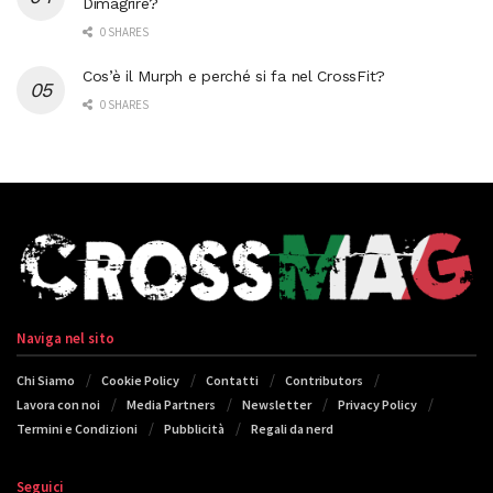
Dimagrire?
0 SHARES
Cos’è il Murph e perché si fa nel CrossFit?
0 SHARES
Naviga nel sito
Chi Siamo
Cookie Policy
Contatti
Contributors
Lavora con noi
Media Partners
Newsletter
Privacy Policy
Termini e Condizioni
Pubblicità
Regali da nerd
Seguici