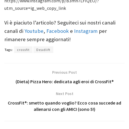
https://www.instagram.com/p/B3mn7LFIQEO/?
utm_source=ig_web_copy_link
Vi è piaciuto l’articolo? Seguiteci sui nostri canali
canali di
Youtube
,
Facebook
e
Instagram
per
rimanere sempre aggiornati!
Tags:
crossfit
Deadlift
Previous Post
(Dieta) Pizza Hero: dedicata agli eroi di CrossFit®
Next Post
CrossFit®: smetto quando voglio? Ecco cosa succede ad
allenarsi con gli AMICI (sono 5!)