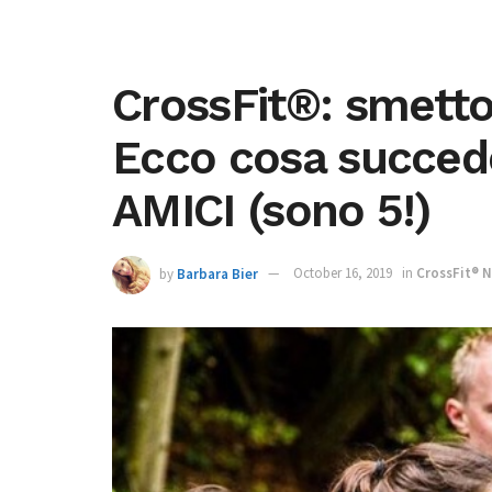
CrossFit®: smetto
Ecco cosa succede
AMICI (sono 5!)
by
Barbara Bier
October 16, 2019
in
CrossFit® 