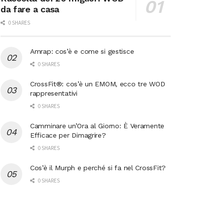
da fare a casa
0 SHARES
Amrap: cos’è e come si gestisce
0 SHARES
CrossFit®: cos’è un EMOM, ecco tre WOD
rappresentativi
0 SHARES
Camminare un’Ora al Giorno: È Veramente
Efficace per Dimagrire?
0 SHARES
Cos’è il Murph e perché si fa nel CrossFit?
0 SHARES