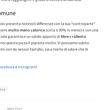
 comune
olo presenta notevoli differenze con la sua “controparte”
essere
molto meno calorica
(circa il 30% in meno) e con una
egrale garantisce un valido apporto di
fibre
e
rallenta
a noi questa pizza è piaciuta molto. Vi possiamo subito
i non da nessun fastidio, sia a livello di odore che di
Facebook
e
Instagram
!
ova
Next Post