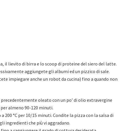
il lievito di birra e lo scoop di proteine del siero del latte.
sivamente aggiungete gli albumi ed un pizzico di sale.
otete impiegare anche un robot da cucina) fino a quando non
e precedentemente oleato con un po’ di olio extravergine
ia per almeno 90-120 minuti.
a 200 °C per 10/15 minuti. Condite la pizza con la salsa di
gli ingredienti che più vi aggradano.
 fino a raggiungere il grado di cottura desiderata.