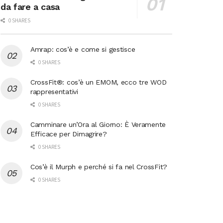
da fare a casa
0 SHARES
Amrap: cos’è e come si gestisce
0 SHARES
CrossFit®: cos’è un EMOM, ecco tre WOD
rappresentativi
0 SHARES
Camminare un’Ora al Giorno: È Veramente
Efficace per Dimagrire?
0 SHARES
Cos’è il Murph e perché si fa nel CrossFit?
0 SHARES