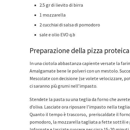
2.5 gr di lievito di birra
1 mozzarella
2 cucchiai di salsa di pomodoro
sale e olio EVO q.b
Preparazione della pizza proteica
In una ciotola abbastanza capiente versate la farina, 
Amalgamate bene le polveri con un mestolo. Succes
Mescolate con decisione (se volete velocizzare, p
ci saranno più grumi nell’impasto.
Stendete la pasta su una teglia da forno che avret
d’oliva. Lasciate ora riposare l’impasto nella tegl
Quanto il tempo è trascorso, preriscaldate il forno 
pomodoro, la mozzarella tagliata a fette sottili e 
Infornate e lasciate cuocere per circa 15-20 minuti,