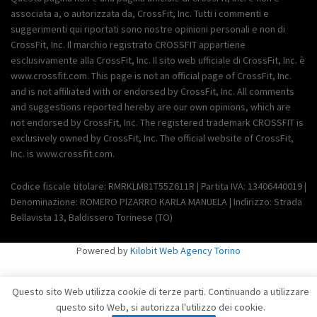
associata a, o autorizzata da, CrossFit, Inc. Tutti i commenti e
suggerimenti qui riportati sono nostre opinioni personali e non di
CrossFit, Inc. Il marchio registrato CROSSFIT appartiene
esclusivamente alla CrossFit, Inc. Il sito web ufficiale di CrossFit, Inc. è
www.crossfit.com. This page is not an official page of CrossFit, Inc.
and is not affiliated with or endorsed by CrossFit, Inc. All comments
and suggestions reported hereby are our own opinions, which are
not endorsed by CrossFit, Inc. The registered trademark CROSSFIT is
exclusively owned by CrossFit, Inc. The official website of CrossFit,
Inc. is www.crossfit.com.
Codice fiscale titolare: RMRKLM81T55Z611R | Partita IVA: 13406440019 |
Denominazione: ROMERO PIZARRO KARLA MANUELA | Indirizzo: Strada
Bellavista 13, Baldissero Torinese (TO)
Powered by
Kilobit Web Agency Torino
Questo sito Web utilizza cookie di terze parti. Continuando a utilizzare
questo sito Web, si autorizza l'utilizzo dei cookie.