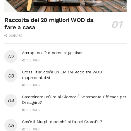
Raccolta dei 20 migliori WOD da
fare a casa
0 SHARES
Amrap: cos’è e come si gestisce
0 SHARES
CrossFit®: cos’è un EMOM, ecco tre WOD
rappresentativi
0 SHARES
Camminare un’Ora al Giorno: È Veramente Efficace per
Dimagrire?
0 SHARES
Cos’è il Murph e perché si fa nel CrossFit?
0 SHARES