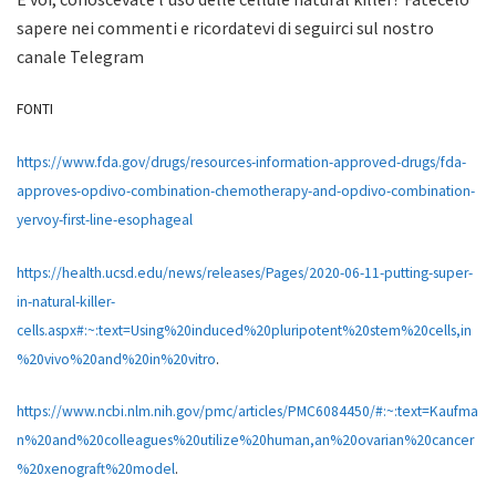
sapere nei commenti e ricordatevi di seguirci sul nostro
canale Telegram
FONTI
https://www.fda.gov/drugs/resources-information-approved-drugs/fda-
approves-opdivo-combination-chemotherapy-and-opdivo-combination-
yervoy-first-line-esophageal
https://health.ucsd.edu/news/releases/Pages/2020-06-11-putting-super-
in-natural-killer-
cells.aspx#:~:text=Using%20induced%20pluripotent%20stem%20cells,in
%20vivo%20and%20in%20vitro
.
https://www.ncbi.nlm.nih.gov/pmc/articles/PMC6084450/#:~:text=Kaufma
n%20and%20colleagues%20utilize%20human,an%20ovarian%20cancer
%20xenograft%20model
.