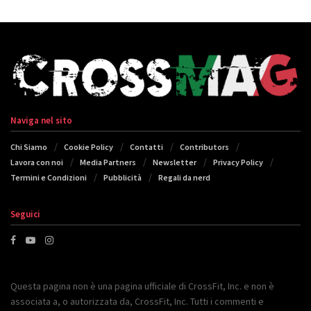
Naviga nel sito
Chi Siamo
Cookie Policy
Contatti
Contributors
Lavora con noi
Media Partners
Newsletter
Privacy Policy
Termini e Condizioni
Pubblicità
Regali da nerd
Seguici
Questa pagina non è una pagina ufficiale di CrossFit, Inc. e non è
associata a, o autorizzata da, CrossFit, Inc. Tutti i commenti e