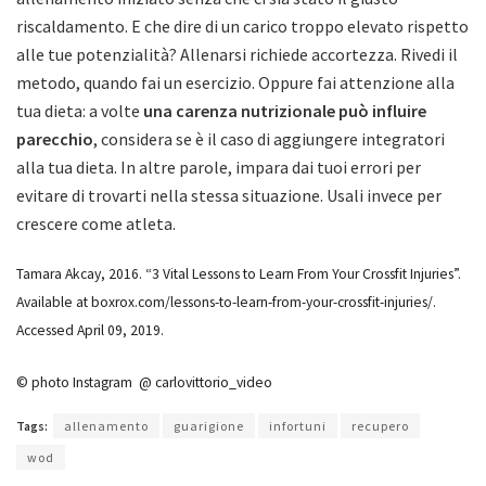
riscaldamento. E che dire di un carico troppo elevato rispetto
alle tue potenzialità? Allenarsi richiede accortezza. Rivedi il
metodo, quando fai un esercizio. Oppure fai attenzione alla
tua dieta: a volte
una carenza nutrizionale può influire
parecchio
, considera se è il caso di aggiungere integratori
alla tua dieta. In altre parole, impara dai tuoi errori per
evitare di trovarti nella stessa situazione. Usali invece per
crescere come atleta.
Tamara Akcay, 2016. “3 Vital Lessons to Learn From Your Crossfit Injuries”.
Available at boxrox.com/lessons-to-learn-from-your-crossfit-injuries/.
Accessed April 09, 2019.
© photo Instagram
@
carlovittorio_video
Tags:
allenamento
guarigione
infortuni
recupero
wod