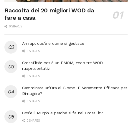
Raccolta dei 20 migliori WOD da
fare a casa
0 SHARES
Amrap: cos’è e come si gestisce
0 SHARES
CrossFit®: cos’è un EMOM, ecco tre WOD
rappresentativi
0 SHARES
Camminare un’Ora al Giorno: È Veramente Efficace per
Dimagrire?
0 SHARES
Cos’è il Murph e perché si fa nel CrossFit?
0 SHARES