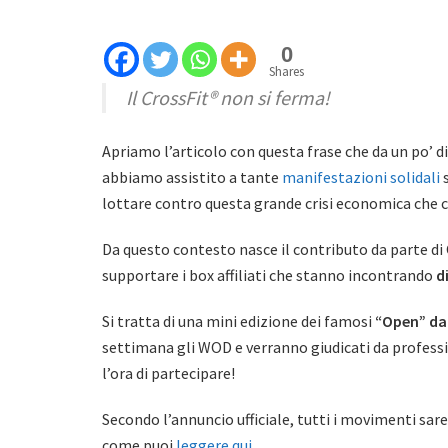
0
Shares
Il CrossFit® non si ferma!
Apriamo l’articolo con questa frase che da un po’ di 
abbiamo assistito a tante
manifestazioni solidali
s
lottare contro questa grande crisi economica che c
Da questo contesto nasce il contributo da parte di C
supportare i box affiliati che stanno incontrando
d
Si tratta di una mini edizione dei famosi
“Open” da 
settimana gli WOD e verranno giudicati da profess
l’ora di partecipare!
Secondo l’annuncio ufficiale, tutti i movimenti sare
come puoi
leggere qui.