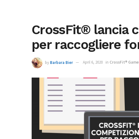
CrossFit® lancia 
per raccogliere fond
by
Barbara Bier
April 6, 2020
in
CrossFit® Game