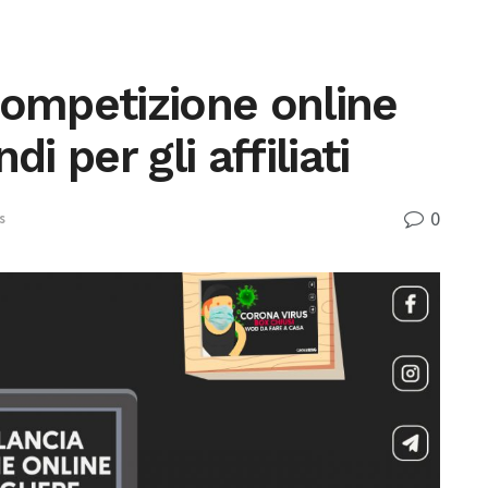
competizione online
i per gli affiliati
0
s