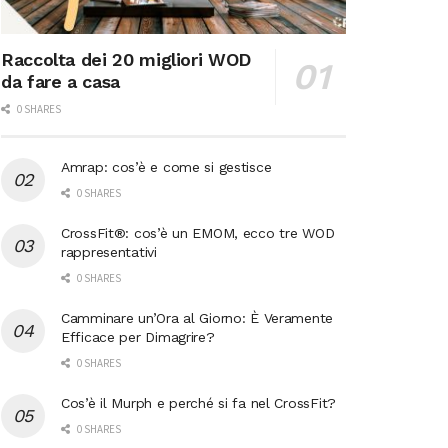
Raccolta dei 20 migliori WOD
da fare a casa
0 SHARES
Amrap: cos’è e come si gestisce
0 SHARES
CrossFit®: cos’è un EMOM, ecco tre WOD
rappresentativi
0 SHARES
Camminare un’Ora al Giorno: È Veramente
Efficace per Dimagrire?
0 SHARES
Cos’è il Murph e perché si fa nel CrossFit?
0 SHARES