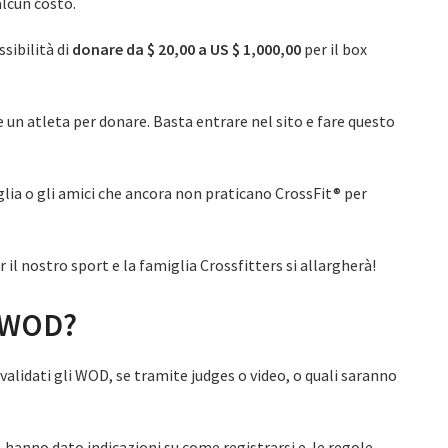
alcun costo.
ssibilità di
donare da $ 20,00 a US $ 1,000,00
per il box
 un atleta per donare. Basta entrare nel sito e fare questo
glia o gli amici che ancora non praticano CrossFit® per
il nostro sport e la famiglia Crossfitters si allargherà!
l WOD?
lidati gli WOD, se tramite judges o video, o quali saranno
sito, hanno dato indicazioni su come registrarsi e le regole