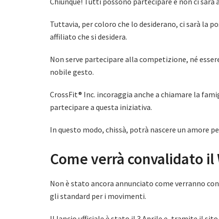
Chiunque! Tutti possono partecipare e non ci sarà 
Tuttavia, per coloro che lo desiderano, ci sarà la po
affiliato che si desidera.
Non serve partecipare alla competizione, né essere
nobile gesto.
CrossFit® Inc. incoraggia anche a chiamare la fami
partecipare a questa iniziativa.
In questo modo, chissà, potrà nascere un amore per 
Come verrà convalidato i
Non è stato ancora annunciato come verranno conva
gli standard per i movimenti.
Il lancio ufficiale è stato il 3 Aprile e, tramite il 