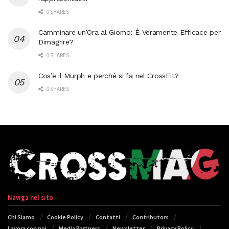
0 SHARES
Camminare un’Ora al Giorno: È Veramente Efficace per
Dimagrire?
0 SHARES
Cos’è il Murph e perché si fa nel CrossFit?
0 SHARES
Naviga nel sito
Chi Siamo
Cookie Policy
Contatti
Contributors
Lavora con noi
Media Partners
Newsletter
Privacy Policy