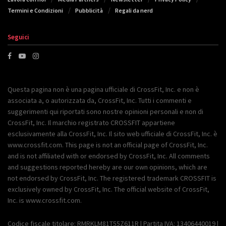
Termini e Condizioni
Pubblicità
Regali da nerd
Seguici
Questa pagina non è una pagina ufficiale di CrossFit, Inc. e non è
associata a, o autorizzata da, CrossFit, Inc. Tutti i commenti e
suggerimenti qui riportati sono nostre opinioni personali e non di
CrossFit, Inc. Il marchio registrato CROSSFIT appartiene
esclusivamente alla CrossFit, Inc. Il sito web ufficiale di CrossFit, Inc. è
www.crossfit.com. This page is not an official page of CrossFit, Inc.
and is not affiliated with or endorsed by CrossFit, Inc. All comments
and suggestions reported hereby are our own opinions, which are
not endorsed by CrossFit, Inc. The registered trademark CROSSFIT is
exclusively owned by CrossFit, Inc. The official website of CrossFit,
Inc. is www.crossfit.com.
Codice fiscale titolare: RMRKLM81T55Z611R | Partita IVA: 13406440019 |