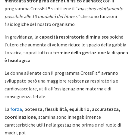
mentalità strong ma anche un fisico allenato
; con il
programma CrossFit® si ottiene il
” massimo adattamento
possibile alle 10 modalità del fitness”
che sono funzioni
fisiologiche del nostro organismo.
In gravidanza, la
capacità respiratoria diminuisce
poiché
l’utero che aumenta di volume riduce lo spazio della gabbia
toracica, soprattutto a
termine della gestazione la dispnea
è fisiologica.
Le donne allenate con il programma CrossFit® avranno
sviluppato però una maggiore resistenza respiratoria e
cardiovascolare, utili all’ossigenazione materna e di
conseguenza fetale.
La
forza
, potenza, flessibilità, equilibrio, accuratezza,
coordinazione,
stamina sono innegabilmente
caratteristiche utili nella gestazione prima e nel ruolo di
madri, poi.