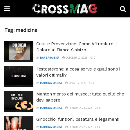
Tag:
medicina
Cura e Prevenzione: Come Affrontare il
Dolore al Fianco Sinistro
BY
BARBARA BIER
OCTOBER 19, 2023
0
Testosterone: a cosa serve e quali sono i
valori ottimali?
BY
MARTINA MARISE
MARCH 2, 2023
0
Mantenimento dei muscoli: tutto quello che
devi sapere
BY
MARTINA MARISE
FEBRUARY 23, 2022
0
Ginocchio: funzioni, ossatura e legamenti
BY
MARTINA MARISE
FEBRUARY 22, 2022
0