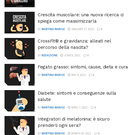
Crescita muscolare: una nuova ricerca ci
spiega come massimizzarla
BY
MARTINA MARISE
JANUARY 27, 2022
0
CrossFit® e gravidanza: alleati nel
percorso della nascita?
BY
REDAZIONE
JUNE 9, 2021
0
Fegato grasso: sintomi, cause, dieta e cura
BY
MARTINA MARISE
MAY 4, 2021
0
Diabete: sintomi e conseguenze sulla
salute
BY
MARTINA MARISE
APRIL 7, 2021
0
Integratori di melatonina: è sicuro
prenderli ogni sera?
BY
MARTINA MARISE
MARCH 30, 2021
0