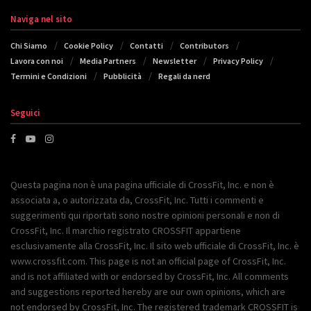
Naviga nel sito
Chi Siamo
Cookie Policy
Contatti
Contributors
Lavora con noi
Media Partners
Newsletter
Privacy Policy
Termini e Condizioni
Pubblicità
Regali da nerd
Seguici
Questa pagina non è una pagina ufficiale di CrossFit, Inc. e non è
associata a, o autorizzata da, CrossFit, Inc. Tutti i commenti e
suggerimenti qui riportati sono nostre opinioni personali e non di
CrossFit, Inc. Il marchio registrato CROSSFIT appartiene
esclusivamente alla CrossFit, Inc. Il sito web ufficiale di CrossFit, Inc. è
www.crossfit.com. This page is not an official page of CrossFit, Inc.
and is not affiliated with or endorsed by CrossFit, Inc. All comments
and suggestions reported hereby are our own opinions, which are
not endorsed by CrossFit, Inc. The registered trademark CROSSFIT is