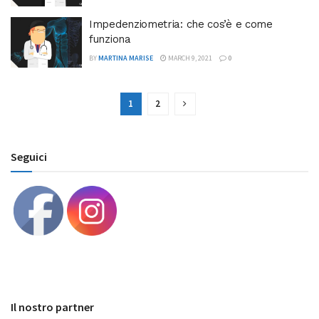
Impedenziometria: che cos’è e come
funziona
BY
MARTINA MARISE
MARCH 9, 2021
0
1
2
Seguici
Il nostro partner