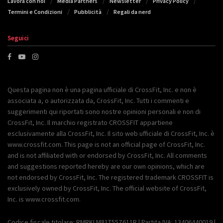
Lavora con noi
Media Partners
Newsletter
Privacy Policy
Termini e Condizioni
Pubblicità
Regali da nerd
Seguici
Questa pagina non è una pagina ufficiale di CrossFit, Inc. e non è
associata a, o autorizzata da, CrossFit, Inc. Tutti i commenti e
suggerimenti qui riportati sono nostre opinioni personali e non di
CrossFit, Inc. Il marchio registrato CROSSFIT appartiene
esclusivamente alla CrossFit, Inc. Il sito web ufficiale di CrossFit, Inc. è
www.crossfit.com. This page is not an official page of CrossFit, Inc.
and is not affiliated with or endorsed by CrossFit, Inc. All comments
and suggestions reported hereby are our own opinions, which are
not endorsed by CrossFit, Inc. The registered trademark CROSSFIT is
exclusively owned by CrossFit, Inc. The official website of CrossFit,
Inc. is www.crossfit.com.
Codice fiscale titolare: RMRKLM81T55Z611R | Partita IVA: 13406440019 |