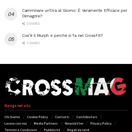
Camminare un’Ora al Giorno: È Veramente Efficace per
Dimagrire?
0 SHARES
Cos’è il Murph e perché si fa nel CrossFit?
0 SHARES
Naviga nel sito
Chi Siamo
Cookie Policy
Contatti
Contributors
Lavora con noi
Media Partners
Newsletter
Privacy Policy
Termini e Condizioni
Pubblicità
Regali da nerd