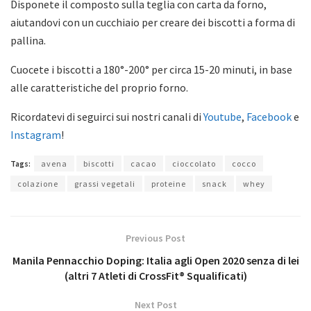
Disponete il composto sulla teglia con carta da forno,
aiutandovi con un cucchiaio per creare dei biscotti a forma di
pallina.
Cuocete i biscotti a 180°-200° per circa 15-20 minuti, in base
alle caratteristiche del proprio forno.
Ricordatevi di seguirci sui nostri canali di
Youtube
,
Facebook
e
Instagram
!
Tags:
avena
biscotti
cacao
cioccolato
cocco
colazione
grassi vegetali
proteine
snack
whey
Previous Post
Manila Pennacchio Doping: Italia agli Open 2020 senza di lei
(altri 7 Atleti di CrossFit® Squalificati)
Next Post