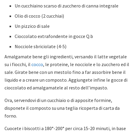
Un cucchiaino scarso di zucchero di canna integrale
Olio di cocco (2 cucchiai)
Un pizzico di sale
Cioccolato extrafondente in gocce Q.b
Nocciole sbriciolate (4-5)
Amalgamate bene gli ingredienti, versando il latte vegetale
su i fiocchi, il
cocco
, le proteine, le nocciole e lo zucchero ed il
sale. Girate bene con un mestolo fino a far assorbire bene il
liquido e a creare un composto. Aggiungete infine le gocce di
cioccolato ed amalgamatele al resto dell’impasto.
Ora, servendovi di un cucchiaio o di apposite formine,
disponete il composto su una teglia ricoperta di carta da
forno.
Cuocete i biscotti a 180°-200° per circa 15-20 minuti, in base