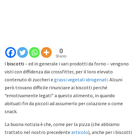
0
Shares
I
biscotti
– ed in generale i vari prodotti da forno – vengono
visti con diffidenza dai crossfitter, per il loro elevato
contenuto di zuccheri e
grassi vegetali idrogenati
. Alcuni
però trovano difficile rinunciare ai biscotti perché
“emotivamente legati” a questo alimento, in quando
abituati fin da piccoli ad assumerlo per colazione o come
snack.
La buona notizia è che, come per la pizza (che abbiamo
trattato nel nostro precedente
articolo
), anche per i biscotti