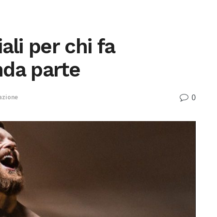
li per chi fa
nda parte
0
azione