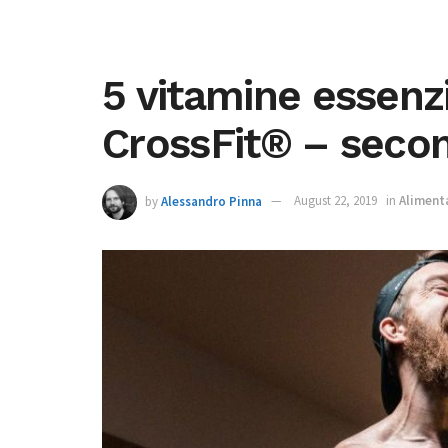
5 vitamine essenzia
CrossFit® – seco
by
Alessandro Pinna
August 22, 2019
in
Aliment