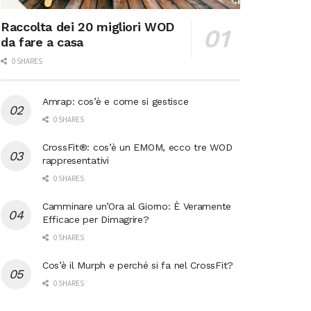
Raccolta dei 20 migliori WOD
da fare a casa
0 SHARES
Amrap: cos’è e come si gestisce
0 SHARES
CrossFit®: cos’è un EMOM, ecco tre WOD
rappresentativi
0 SHARES
Camminare un’Ora al Giorno: È Veramente
Efficace per Dimagrire?
0 SHARES
Cos’è il Murph e perché si fa nel CrossFit?
0 SHARES