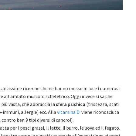
le tantissime ricerche che ne hanno messo in luce i numerosi
te all’ambito muscolo scheletrico. Oggi invece si sa che
più vasta, che abbraccia la
sfera psichica
(tristezza, stati
-immuni, allergie) ecc. Alla
vitamina D
viene riconosciuta
 contro ben 9 tipi diversi di cancro!).
 per i pesci grassi, il latte, il burro, le uova ed il fegato.
 Il nostro corpo la sintetizza grazie all’esposizione ai raggi