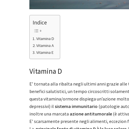
Indice
Vitamina D
Vitamina A
Vitamina E
Vitamina D
E’ tornata alla ribalta negli ultimi anni grazie al
benefici salutistici, un tempo circoscritti solamen
questa vitamina/ormone dispiega un’azione molto 
depressivi) il
sistema immunitario
(patologie auto
inoltre una marcata
azione antitumorale
(è attiva
E’ scarsamente presente negli alimenti, eccezion fatta
La
principale fonte di vitamina D è la
luce solare
.