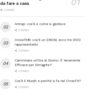
da fare a casa
0 SHARES
Amrap: cos’è e come si gestisce
0 SHARES
CrossFit®: cos’è un EMOM, ecco tre WOD
rappresentativi
0 SHARES
Camminare un’Ora al Giorno: È Veramente
Efficace per Dimagrire?
0 SHARES
Cos’è il Murph e perché si fa nel CrossFit?
0 SHARES