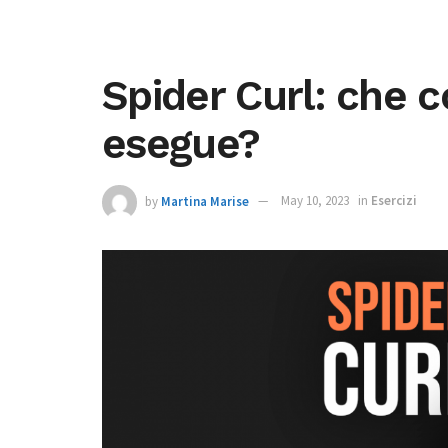
Spider Curl: che c
esegue?
by
Martina Marise
May 10, 2023
in
Esercizi