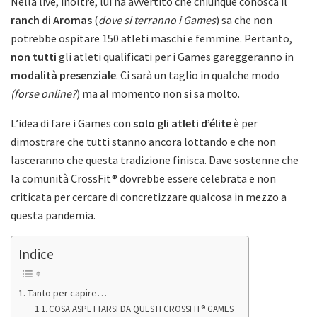
Nella live, inoltre, lui ha avvertito che chiunque conosca il
ranch di Aromas
(
dove si terranno i Games
) sa che non
potrebbe ospitare 150 atleti maschi e femmine. Pertanto,
non tutti
gli atleti qualificati per i Games gareggeranno in
modalità presenziale
. Ci sarà un taglio in qualche modo
(forse online?
) ma al momento non si sa molto.
L’idea di fare i Games con
solo gli atleti d’élite
è per
dimostrare che tutti stanno ancora lottando e che non
lasceranno che questa tradizione finisca. Dave sostenne che
la comunità CrossFit® dovrebbe essere celebrata e non
criticata per cercare di concretizzare qualcosa in mezzo a
questa pandemia.
Indice
Tanto per capire…
COSA ASPETTARSI DA QUESTI CROSSFIT® GAMES