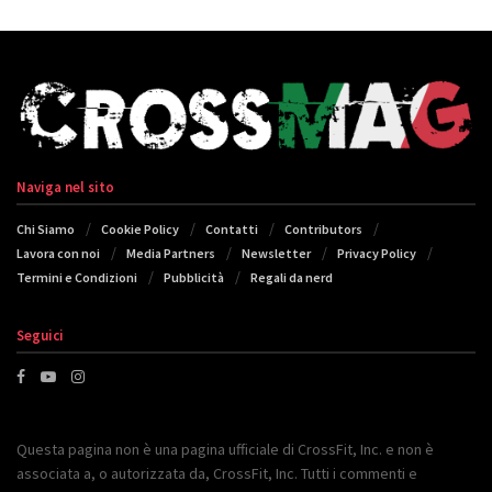
Naviga nel sito
Chi Siamo
Cookie Policy
Contatti
Contributors
Lavora con noi
Media Partners
Newsletter
Privacy Policy
Termini e Condizioni
Pubblicità
Regali da nerd
Seguici
Questa pagina non è una pagina ufficiale di CrossFit, Inc. e non è
associata a, o autorizzata da, CrossFit, Inc. Tutti i commenti e