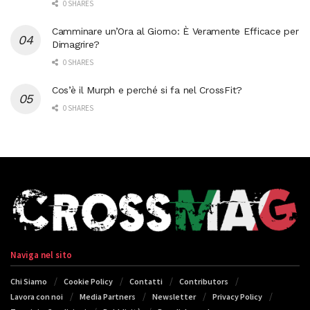
0 SHARES
Camminare un’Ora al Giorno: È Veramente Efficace per
Dimagrire?
0 SHARES
Cos’è il Murph e perché si fa nel CrossFit?
0 SHARES
Naviga nel sito
Chi Siamo
Cookie Policy
Contatti
Contributors
Lavora con noi
Media Partners
Newsletter
Privacy Policy