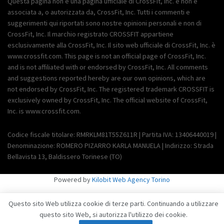
Questa pagina non è una pagina ufficiale di CrossFit, Inc. e non è
associata a, o autorizzata da, CrossFit, Inc. Tutti i commenti e
suggerimenti qui riportati sono nostre opinioni personali e non di
CrossFit, Inc. Il marchio registrato CROSSFIT appartiene
esclusivamente alla CrossFit, Inc. Il sito web ufficiale di CrossFit, Inc. è
www.crossfit.com. This page is not an official page of CrossFit, Inc.
and is not affiliated with or endorsed by CrossFit, Inc. All comments
and suggestions reported hereby are our own opinions, which are
not endorsed by CrossFit, Inc. The registered trademark CROSSFIT is
exclusively owned by CrossFit, Inc. The official website of CrossFit,
Inc. is www.crossfit.com.
Codice fiscale titolare: RMRKLM81T55Z611R | Partita IVA: 13406440019 |
Denominazione: ROMERO PIZARRO KARLA MANUELA | Indirizzo: Strada
Bellavista 13, Baldissero Torinese (TO)
Powered by
Kilobit Web Agency Torino
Questo sito Web utilizza cookie di terze parti. Continuando a utilizzare
questo sito Web, si autorizza l'utilizzo dei cookie.