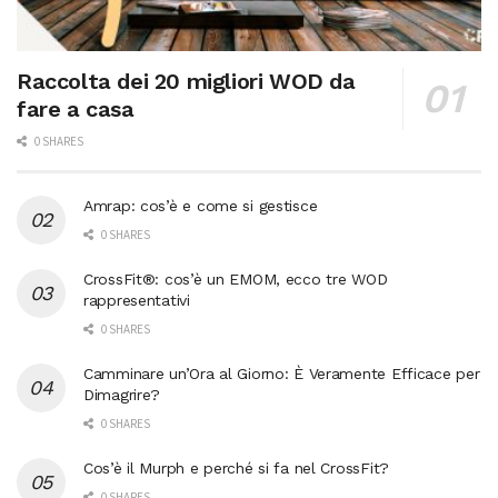
Raccolta dei 20 migliori WOD da
fare a casa
0 SHARES
Amrap: cos’è e come si gestisce
0 SHARES
CrossFit®: cos’è un EMOM, ecco tre WOD
rappresentativi
0 SHARES
Camminare un’Ora al Giorno: È Veramente Efficace per
Dimagrire?
0 SHARES
Cos’è il Murph e perché si fa nel CrossFit?
0 SHARES