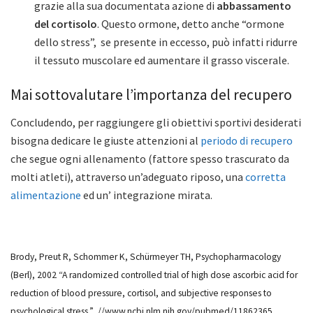
grazie alla sua documentata azione di
abbassamento
del cortisolo
. Questo ormone, detto anche “ormone
dello stress”, se presente in eccesso, può infatti ridurre
il tessuto muscolare ed aumentare il grasso viscerale.
Mai sottovalutare l’importanza del recupero
Concludendo, per raggiungere gli obiettivi sportivi desiderati
bisogna dedicare le giuste attenzioni al
periodo di recupero
che segue ogni allenamento (fattore spesso trascurato da
molti atleti), attraverso un’adeguato riposo, una
corretta
alimentazione
ed un’ integrazione mirata.
Brody, Preut R, Schommer K, Schürmeyer TH, Psychopharmacology
(Berl), 2002 “A randomized controlled trial of high dose ascorbic acid for
reduction of blood pressure, cortisol, and subjective responses to
psychological stress.” //www.ncbi.nlm.nih.gov/pubmed/11862365