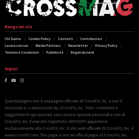
Naviga nel sito
Chi Siamo
Cookie Policy
Contatti
Contributors
Lavora con noi
Media Partners
Newsletter
Privacy Policy
Termini e Condizioni
Pubblicità
Regali da nerd
Seguici
Questa pagina non è una pagina ufficiale di CrossFit, Inc. e non è
associata a, o autorizzata da, CrossFit, Inc. Tutti i commenti e
suggerimenti qui riportati sono nostre opinioni personali e non di
CrossFit, Inc. Il marchio registrato CROSSFIT appartiene
esclusivamente alla CrossFit, Inc. Il sito web ufficiale di CrossFit, Inc. è
www.crossfit.com. This page is not an official page of CrossFit, Inc.