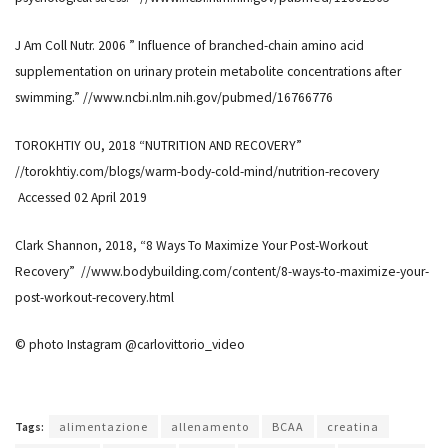
J Am Coll Nutr. 2006 ” Influence of branched-chain amino acid
supplementation on urinary protein metabolite concentrations after
swimming.” //www.ncbi.nlm.nih.gov/pubmed/16766776
TOROKHTIY OU, 2018 “NUTRITION AND RECOVERY”
//torokhtiy.com/blogs/warm-body-cold-mind/nutrition-recovery
Accessed 02 April 2019
Clark Shannon, 2018, “8 Ways To Maximize Your Post-Workout
Recovery” //www.bodybuilding.com/content/8-ways-to-maximize-your-
post-workout-recovery.html
© photo Instagram
@
carlovittorio_video
Tags:
alimentazione
allenamento
BCAA
creatina