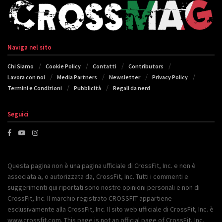
Naviga nel sito
Chi Siamo
Cookie Policy
Contatti
Contributors
Lavora con noi
Media Partners
Newsletter
Privacy Policy
Termini e Condizioni
Pubblicità
Regali da nerd
Seguici
Questa pagina non è una pagina ufficiale di CrossFit, Inc. e non è
associata a, o autorizzata da, CrossFit, Inc. Tutti i commenti e
suggerimenti qui riportati sono nostre opinioni personali e non di
CrossFit, Inc. Il marchio registrato CROSSFIT appartiene
esclusivamente alla CrossFit, Inc. Il sito web ufficiale di CrossFit, Inc. è
www.crossfit.com. This page is not an official page of CrossFit, Inc.