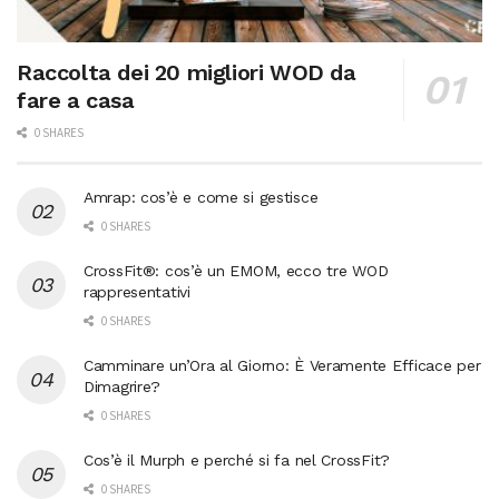
Raccolta dei 20 migliori WOD da
fare a casa
0 SHARES
Amrap: cos’è e come si gestisce
0 SHARES
CrossFit®: cos’è un EMOM, ecco tre WOD
rappresentativi
0 SHARES
Camminare un’Ora al Giorno: È Veramente Efficace per
Dimagrire?
0 SHARES
Cos’è il Murph e perché si fa nel CrossFit?
0 SHARES