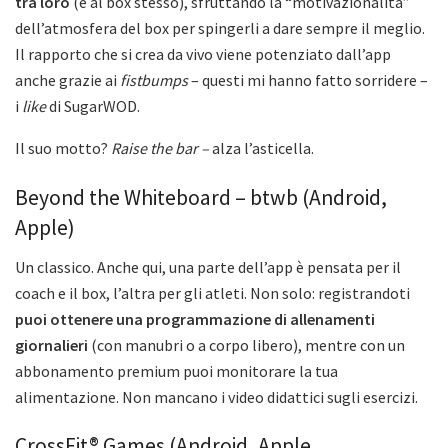
tra loro
(e al box stesso), sfruttando la “motivazionalità”
dell’atmosfera del box per spingerli a dare sempre il meglio.
Il rapporto che si crea da vivo viene potenziato dall’app
anche grazie ai
fistbumps
– questi mi hanno fatto sorridere –
i
like
di SugarWOD.
Il suo motto?
Raise the bar –
alza l’asticella.
Beyond the Whiteboard – btwb (Android,
Apple)
Un classico. Anche qui, una parte dell’app è pensata per il
coach e il box, l’altra per gli atleti. Non solo: registrandoti
puoi ottenere una programmazione di allenamenti
giornalieri
(con manubri o a corpo libero), mentre con un
abbonamento premium puoi monitorare la tua
alimentazione. Non mancano i video didattici sugli esercizi.
CrossFit® Games (Android, Apple