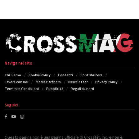
Naviga nel sito
Chi Siamo
Cookie Policy
Contatti
Contributors
Lavora con noi
Media Partners
Newsletter
Privacy Policy
Termini e Condizioni
Pubblicità
Regali da nerd
Seguici
Questa pagina non è una pagina ufficiale di CrossFit, Inc. e non è