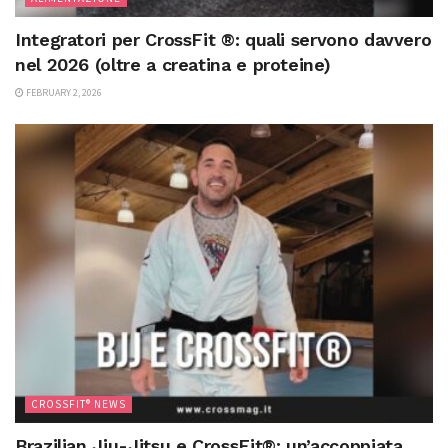
Integratori per CrossFit ®: quali servono davvero
nel 2026 (oltre a creatina e proteine)
FEBRUARY 2, 2026
CROSSFIT® NEWS
Brazilian Jiu-Jitsu e CrossFit®: un’accoppiata