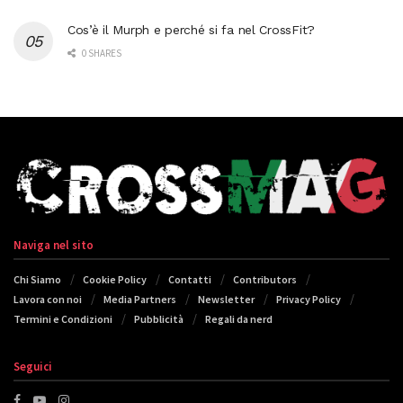
Cos’è il Murph e perché si fa nel CrossFit?
0 SHARES
Naviga nel sito
Chi Siamo
Cookie Policy
Contatti
Contributors
Lavora con noi
Media Partners
Newsletter
Privacy Policy
Termini e Condizioni
Pubblicità
Regali da nerd
Seguici