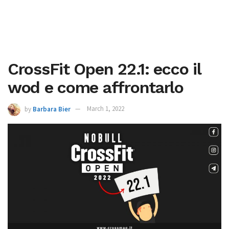
CrossFit Open 22.1: ecco il
wod e come affrontarlo
by
Barbara Bier
March 1, 2022