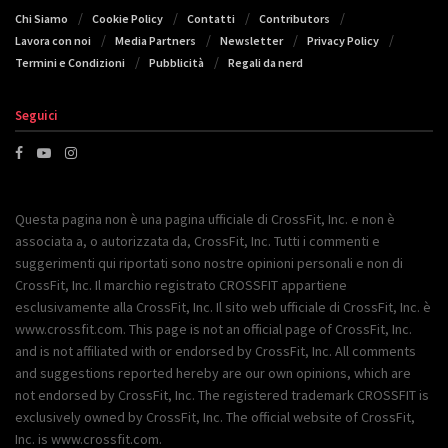
Chi Siamo
Cookie Policy
Contatti
Contributors
Lavora con noi
Media Partners
Newsletter
Privacy Policy
Termini e Condizioni
Pubblicità
Regali da nerd
Seguici
Questa pagina non è una pagina ufficiale di CrossFit, Inc. e non è
associata a, o autorizzata da, CrossFit, Inc. Tutti i commenti e
suggerimenti qui riportati sono nostre opinioni personali e non di
CrossFit, Inc. Il marchio registrato CROSSFIT appartiene
esclusivamente alla CrossFit, Inc. Il sito web ufficiale di CrossFit, Inc. è
www.crossfit.com. This page is not an official page of CrossFit, Inc.
and is not affiliated with or endorsed by CrossFit, Inc. All comments
and suggestions reported hereby are our own opinions, which are
not endorsed by CrossFit, Inc. The registered trademark CROSSFIT is
exclusively owned by CrossFit, Inc. The official website of CrossFit,
Inc. is www.crossfit.com.