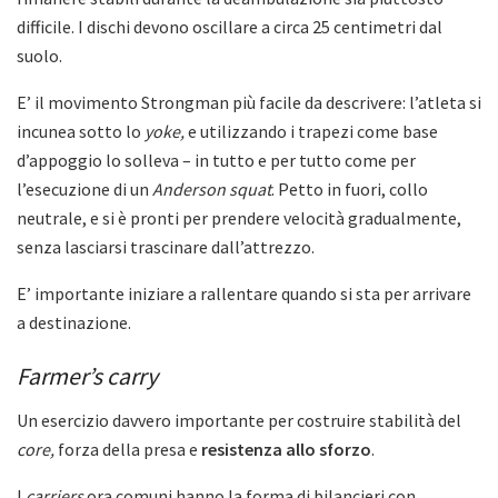
difficile. I dischi devono oscillare a circa 25 centimetri dal
suolo.
E’ il movimento Strongman più facile da descrivere: l’atleta si
incunea sotto lo
yoke,
e utilizzando i trapezi come base
d’appoggio lo solleva – in tutto e per tutto come per
l’esecuzione di un
Anderson squat
. Petto in fuori, collo
neutrale, e si è pronti per prendere velocità gradualmente,
senza lasciarsi trascinare dall’attrezzo.
E’ importante iniziare a rallentare quando si sta per arrivare
a destinazione.
Farmer’s carry
Un esercizio davvero importante per costruire stabilità del
core,
forza della presa e
resistenza allo sforzo
.
I
carriers
ora comuni hanno la forma di bilancieri con