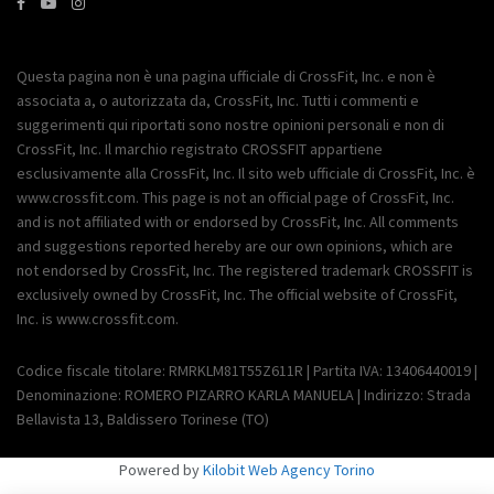
Questa pagina non è una pagina ufficiale di CrossFit, Inc. e non è
associata a, o autorizzata da, CrossFit, Inc. Tutti i commenti e
suggerimenti qui riportati sono nostre opinioni personali e non di
CrossFit, Inc. Il marchio registrato CROSSFIT appartiene
esclusivamente alla CrossFit, Inc. Il sito web ufficiale di CrossFit, Inc. è
www.crossfit.com. This page is not an official page of CrossFit, Inc.
and is not affiliated with or endorsed by CrossFit, Inc. All comments
and suggestions reported hereby are our own opinions, which are
not endorsed by CrossFit, Inc. The registered trademark CROSSFIT is
exclusively owned by CrossFit, Inc. The official website of CrossFit,
Inc. is www.crossfit.com.
Codice fiscale titolare: RMRKLM81T55Z611R | Partita IVA: 13406440019 |
Denominazione: ROMERO PIZARRO KARLA MANUELA | Indirizzo: Strada
Bellavista 13, Baldissero Torinese (TO)
Powered by
Kilobit Web Agency Torino