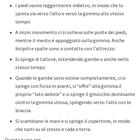
I piedi vanno leggermente indietro, in modo che la
spinta sia verso l’alto e verso la gomma allo stesso
tempo.
A inizio movimento ci si solleva sulle punte dei piedi,
mentre il mento è appoggiato sulla gomma. Anche
bicipiti e spalle sono a contatto con l’attrezzo.
Si spinge di tallone, estendendo gambe e anche nello
stesso tempo.
Quando le gambe sono estese completamente, ci si
spinge con forza in avanti, si “offre” alla gomma il
proprio “lato debole” e si spinge il ginocchio dominante
contro la gomma stessa, spingendo verso l’alto con le
braccia.
Si scambiano le mani e si spinge il copertone, in modo
che ruoti su sé stesso e cada a terra.
Questa è una
rep
.