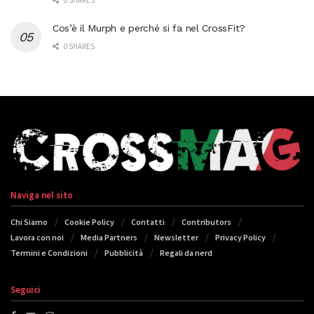
0 SHARES
Cos’è il Murph e perché si fa nel CrossFit?
0 SHARES
Naviga nel sito
Chi Siamo
Cookie Policy
Contatti
Contributors
Lavora con noi
Media Partners
Newsletter
Privacy Policy
Termini e Condizioni
Pubblicità
Regali da nerd
Seguici