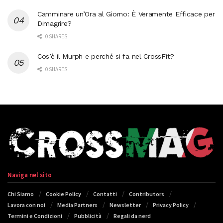
Camminare un’Ora al Giorno: È Veramente Efficace per
Dimagrire?
0 SHARES
Cos’è il Murph e perché si fa nel CrossFit?
0 SHARES
Naviga nel sito
Chi Siamo
Cookie Policy
Contatti
Contributors
Lavora con noi
Media Partners
Newsletter
Privacy Policy
Termini e Condizioni
Pubblicità
Regali da nerd