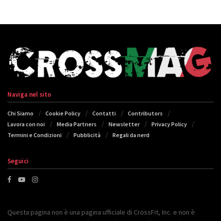
Naviga nel sito
Chi Siamo
Cookie Policy
Contatti
Contributors
Lavora con noi
Media Partners
Newsletter
Privacy Policy
Termini e Condizioni
Pubblicità
Regali da nerd
Seguici
Questa pagina non è una pagina ufficiale di CrossFit, Inc. e non è