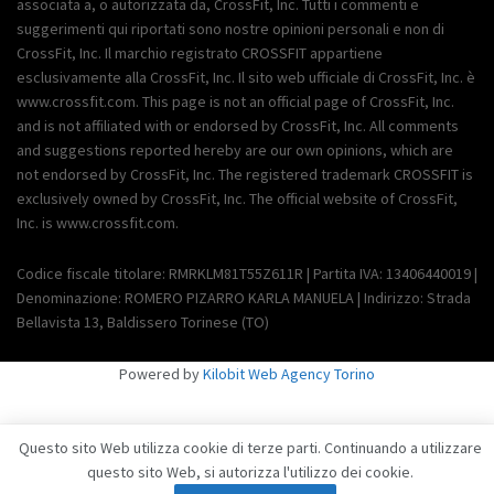
associata a, o autorizzata da, CrossFit, Inc. Tutti i commenti e
suggerimenti qui riportati sono nostre opinioni personali e non di
CrossFit, Inc. Il marchio registrato CROSSFIT appartiene
esclusivamente alla CrossFit, Inc. Il sito web ufficiale di CrossFit, Inc. è
www.crossfit.com. This page is not an official page of CrossFit, Inc.
and is not affiliated with or endorsed by CrossFit, Inc. All comments
and suggestions reported hereby are our own opinions, which are
not endorsed by CrossFit, Inc. The registered trademark CROSSFIT is
exclusively owned by CrossFit, Inc. The official website of CrossFit,
Inc. is www.crossfit.com.
Codice fiscale titolare: RMRKLM81T55Z611R | Partita IVA: 13406440019 |
Denominazione: ROMERO PIZARRO KARLA MANUELA | Indirizzo: Strada
Bellavista 13, Baldissero Torinese (TO)
Powered by
Kilobit Web Agency Torino
Questo sito Web utilizza cookie di terze parti. Continuando a utilizzare
questo sito Web, si autorizza l'utilizzo dei cookie.