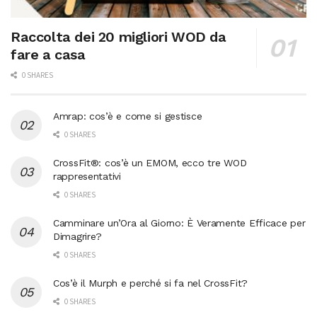
Raccolta dei 20 migliori WOD da
fare a casa
0 SHARES
Amrap: cos’è e come si gestisce
0 SHARES
CrossFit®: cos’è un EMOM, ecco tre WOD
rappresentativi
0 SHARES
Camminare un’Ora al Giorno: È Veramente Efficace per
Dimagrire?
0 SHARES
Cos’è il Murph e perché si fa nel CrossFit?
0 SHARES