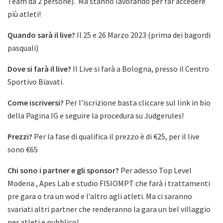
Team da 2 persone). Ma stanno lavorando per far accedere
più atleti!
Quando sarà il live?
Il 25 e 26 Marzo 2023 (prima dei bagordi
pasquali)
Dove si farà il live?
Il Live si farà a Bologna, presso il Centro
Sportivo Biavati.
Come iscriversi?
Per l’iscrizione basta cliccare sul link in bio
della Pagina IG e seguire la procedura su Judgerules!
Prezzi?
Per la fase di qualifica il prezzo è di €25, per il live
sono €65
Chi sono i partner e gli sponsor?
Per adesso Top Level
Modena , Apes Lab e studio FISIOMPT che farà i trattamenti
pre gara o tra un wod e l’altro agli atleti. Ma ci saranno
svariati altri partner che renderanno la gara un bel villaggio
per atleti e pubblico!