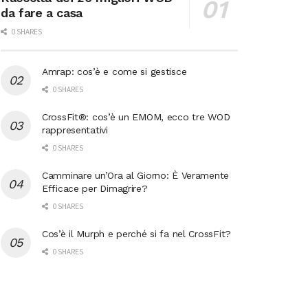
da fare a casa
0 SHARES
Amrap: cos’è e come si gestisce
0 SHARES
CrossFit®: cos’è un EMOM, ecco tre WOD
rappresentativi
0 SHARES
Camminare un’Ora al Giorno: È Veramente
Efficace per Dimagrire?
0 SHARES
Cos’è il Murph e perché si fa nel CrossFit?
0 SHARES