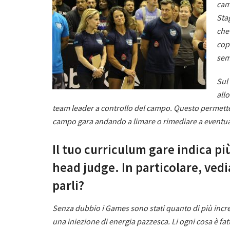
cam
Sta
che
copi
sem
Sul
allo
team leader a controllo del campo. Questo permette
campo gara andando a limare o rimediare a eventuali
Il tuo curriculum gare indica più
head judge. In particolare, ve
parli?
Senza dubbio i Games sono stati quanto di più incre
una iniezione di energia pazzesca. Li ogni cosa è fa