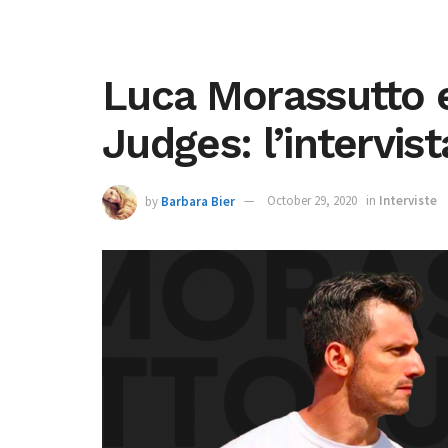
Luca Morassutto e
Judges: l’intervist
by
Barbara Bier
October 29, 2020
in
Interviste