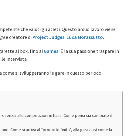
petente che valuti gli atleti. Questo arduo lavoro viene
dge
e creatore di
Project Judges
:
Luca Morassutto
.
arette al box, fino ai
Games
! E la sua passione traspare in
le intervista.
 come si svilupperanno le gare in questo periodo
esenzia alle competizioni in Italia. Come pensi sia cambiato il
ione. Come si arriva al “prodotto finito”, alla gara così come la