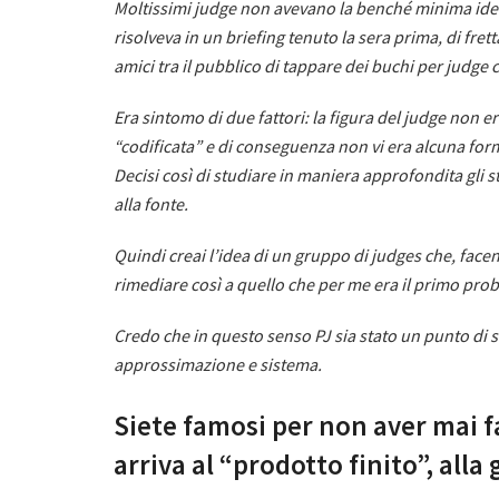
Moltissimi judge non avevano la benché minima idea
risolveva in un briefing tenuto la sera prima, di fret
amici tra il pubblico di tappare dei buchi per judge 
Era sintomo di due fattori: la figura del judge non e
“codificata” e di conseguenza non vi era alcuna forma
Decisi così di studiare in maniera approfondita gl
alla fonte.
Quindi creai l’idea di un gruppo di judges che, face
rimediare così a quello che per me era il primo prob
Credo che in questo senso PJ sia stato un punto di sv
approssimazione e sistema.
Siete famosi per non aver mai f
arriva al “prodotto finito”, all