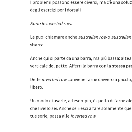
I problemi possono essere diversi, ma c’è una soluz
degli esercizi per i dorsali.
Sono le inverted row.
Le puoi chiamare anche
australian row
o
australian
sbarra
.
Anche qui si parte da una barra, ma più bassa: altezz
verticale del petto. Afferri la barra con
la stessa pr
Delle
inverted row
conviene farne davvero a pacchi, 
libero.
Un modo di usarle, ad esempio, è quello di farne
al
che livello sei. Anche se riesci a fare solamente que
tue serie, passa alle
inverted row
.