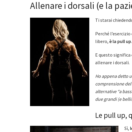
Allenare i dorsali (e la paz
Ti starai chiedend
Perché l’esercizio
libero,
è la pull up
.
E questo significa
allenare i dorsali.
Ho appena detto un
comprensione del 
alternative “a bass
due grandi (e belli
Le pull up, 
Sì,
l