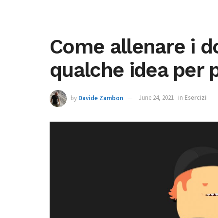
Come allenare i do
qualche idea per p
by
Davide Zambon
June 24, 2021
in
Esercizi