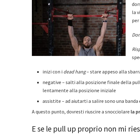
dors
la v
per 
Dom
Ris
spe
inizi con i
dead hang
– stare appeso alla sbarr
negative – salti alla posizione finale della pull
lentamente alla posizione iniziale
assistite – ad aiutarti a salire sono una banda
A questo punto, dovresti riuscire a snocciolare
la p
E se le pull up proprio non mi rie