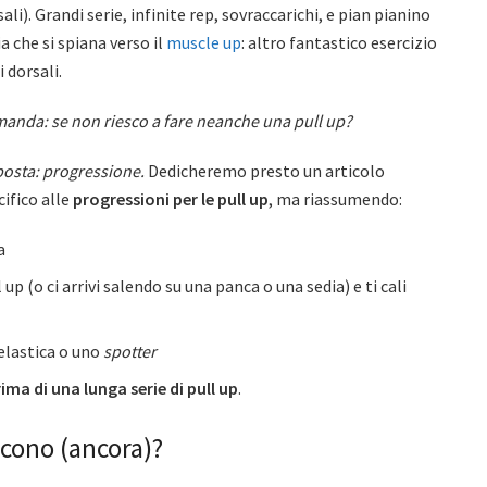
ali). Grandi serie, infinite rep, sovraccarichi, e pian pianino
ia che si spiana verso il
muscle up
: altro fantastico esercizio
i dorsali.
anda: se non riesco a fare neanche una pull up?
posta: progressione.
Dedicheremo presto un articolo
cifico alle
progressioni per le pull up
, ma riassumendo:
a
 up (o ci arrivi salendo su una panca o una sedia) e ti cali
 elastica o uno
spotter
rima di una lunga serie di pull up
.
scono (ancora)?