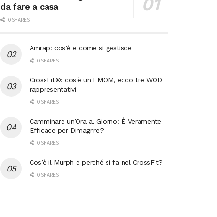
da fare a casa
0 SHARES
Amrap: cos’è e come si gestisce
0 SHARES
CrossFit®: cos’è un EMOM, ecco tre WOD
rappresentativi
0 SHARES
Camminare un’Ora al Giorno: È Veramente
Efficace per Dimagrire?
0 SHARES
Cos’è il Murph e perché si fa nel CrossFit?
0 SHARES