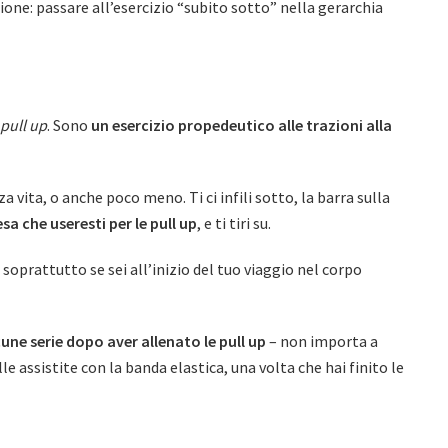
ione: passare all’esercizio “subito sotto” nella gerarchia
 pull up
. Sono
un esercizio propedeutico alle trazioni alla
a vita, o anche poco meno. Ti ci infili sotto, la barra sulla
esa che useresti per le pull up
, e ti tiri su.
soprattutto se sei all’inizio del tuo viaggio nel corpo
cune serie dopo aver allenato le pull up
– non importa a
lle assistite con la banda elastica, una volta che hai finito le