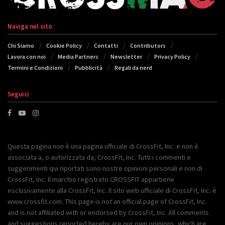
Naviga nel sito
Chi Siamo
Cookie Policy
Contatti
Contributors
Lavora con noi
Media Partners
Newsletter
Privacy Policy
Termini e Condizioni
Pubblicità
Regali da nerd
Seguici
Questa pagina non è una pagina ufficiale di CrossFit, Inc. e non è
associata a, o autorizzata da, CrossFit, Inc. Tutti i commenti e
suggerimenti qui riportati sono nostre opinioni personali e non di
CrossFit, Inc. Il marchio registrato CROSSFIT appartiene
esclusivamente alla CrossFit, Inc. Il sito web ufficiale di CrossFit, Inc. è
www.crossfit.com. This page is not an official page of CrossFit, Inc.
and is not affiliated with or endorsed by CrossFit, Inc. All comments
and suggestions reported hereby are our own opinions, which are