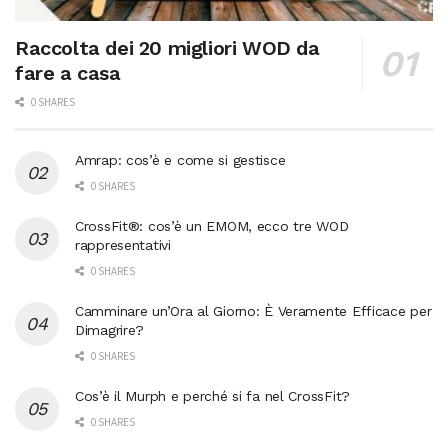
Raccolta dei 20 migliori WOD da
fare a casa
0 SHARES
Amrap: cos’è e come si gestisce
0 SHARES
CrossFit®: cos’è un EMOM, ecco tre WOD
rappresentativi
0 SHARES
Camminare un’Ora al Giorno: È Veramente Efficace per
Dimagrire?
0 SHARES
Cos’è il Murph e perché si fa nel CrossFit?
0 SHARES