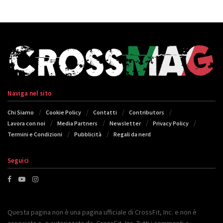
Naviga nel sito
Chi Siamo
Cookie Policy
Contatti
Contributors
Lavora con noi
Media Partners
Newsletter
Privacy Policy
Termini e Condizioni
Pubblicità
Regali da nerd
Seguici
Questa pagina non è una pagina ufficiale di CrossFit, Inc. e non è
associata a, o autorizzata da, CrossFit, Inc. Tutti i commenti e